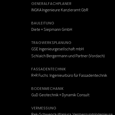
GENERALFACHPLANER
INGKA Ingenieure Kanzleramt GbR
BAULEITUNG
Diete + Siepmann GmbH
TRAGWERKSPLANUNG
GSE Ingenieurgesellschaft mbH
Schlaich Bergermann und Partner (Vordach)
FASSADENTECHNIK
R+R Fuchs Ingenieurbüro für Fassadentechnik
BODENMECHANIK
GuD Geotechnik + Dynamik Consult
VERMESSUNG
Rek-Schwenck-Wanjura Vermessungsingenieure