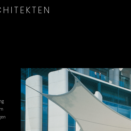
HITEKTEN
ng
im
gen