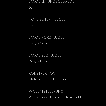
LÄNGE LEITUNGSGEBÄUDE
55 m
HÖHE SEITENFFLÜGEL
18 m
LÄNGE NORDFLÜGEL
181 / 203 m
LÄNGE SÜDFLÜGEL
298 / 341 m
KONSTRUKTION
Stahlbeton Sichtbeton
PROJEKTSTEUERUNG
Viterra Gewerbeimmobilien GmbH