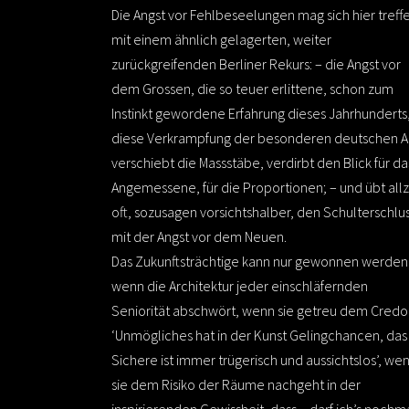
Die Angst vor Fehlbeseelungen mag sich hier treff
mit einem ähnlich gelagerten, weiter
zurückgreifenden Berliner Rekurs: – die Angst vor
dem Grossen, die so teuer erlittene, schon zum
Instinkt gewordene Erfahrung dieses Jahrhunderts
diese Verkrampfung der besonderen deutschen Ar
verschiebt die Massstäbe, verdirbt den Blick für da
Angemessene, für die Proportionen; – und übt all
oft, sozusagen vorsichtshalber, den Schulterschlu
mit der Angst vor dem Neuen.
Das Zukunftsträchtige kann nur gewonnen werden
wenn die Architektur jeder einschläfernden
Seniorität abschwört, wenn sie getreu dem Credo
‘Unmögliches hat in der Kunst Gelingchancen, das
Sichere ist immer trügerisch und aussichtslos’, we
sie dem Risiko der Räume nachgeht in der