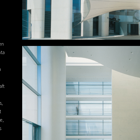
m
m
en
nta
n
aft
s,
t
e,
s