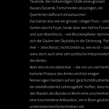
Teutonik, der notwendigen Statik eines grossen
Hauses Dynamik, Fortschreiten abzuringen, ein
Quentchen Aufbruch einzuhauchen.
Das Ganze also wie ein grosser, ruhiger Fluss – vo
Garten durchs Foyer, hinab über den Hof ins Foru
und zum Alsenblock, – wie Brückenpfeiler stemm
sich die Säulen der Skylobby in die Strömung. ‘Pa
rhei’ – ‘alles fliesst’, nichts bleibt so, wie es ist – das
wäre doch auch eine sehr politische Interpretatio
des Amtes.
Aber eins ist uns dabei klar: – die von uns zeichenh
betonte Präsenz des Amtes wird bei einigen
feinnervigen Geistern auf ein ‘geschichtsfrustrierte
ein staatsfrustiertes Lebensgefühl’ treffen, dass mi
den Bauten des Bundes in Berlin eine unscheinbar
eine bescheidene Artikulation, ein in Bonn geübte
understatement fortschreiben will.