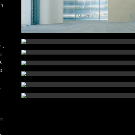
en
,
t,
s
zu
ss
,
nn