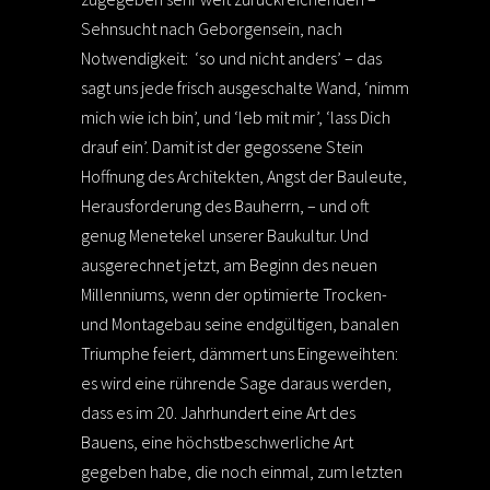
Sehnsucht nach Geborgensein, nach
Notwendigkeit: ‘so und nicht anders’ – das
sagt uns jede frisch ausgeschalte Wand, ‘nimm
mich wie ich bin’, und ‘leb mit mir’, ‘lass Dich
drauf ein’. Damit ist der gegossene Stein
Hoffnung des Architekten, Angst der Bauleute,
Herausforderung des Bauherrn, – und oft
genug Menetekel unserer Baukultur. Und
ausgerechnet jetzt, am Beginn des neuen
Millenniums, wenn der optimierte Trocken-
und Montagebau seine endgültigen, banalen
Triumphe feiert, dämmert uns Eingeweihten:
es wird eine rührende Sage daraus werden,
dass es im 20. Jahrhundert eine Art des
Bauens, eine höchstbeschwerliche Art
gegeben habe, die noch einmal, zum letzten