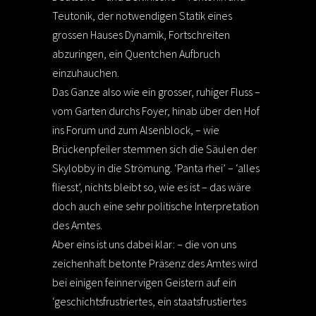
Teutonik, der notwendigen Statik eines
grossen Hauses Dynamik, Fortschreiten
abzuringen, ein Quentchen Aufbruch
einzuhauchen.
Das Ganze also wie ein grosser, ruhiger Fluss –
vom Garten durchs Foyer, hinab über den Hof
ins Forum und zum Alsenblock, – wie
Brückenpfeiler stemmen sich die Säulen der
Skylobby in die Strömung. ‘Panta rhei’ – ‘alles
fliesst’, nichts bleibt so, wie es ist – das wäre
doch auch eine sehr politische Interpretation
des Amtes.
Aber eins ist uns dabei klar: – die von uns
zeichenhaft betonte Präsenz des Amtes wird
bei einigen feinnervigen Geistern auf ein
‘geschichtsfrustriertes, ein staatsfrustiertes